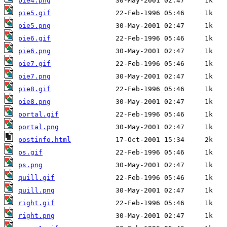
pie4.png
pie5.gif
pie5.png
pie6.gif
pie6.png
pie7.gif
pie7.png
pie8.gif
pie8.png
portal.gif
portal.png
postinfo.html
ps.gif
ps.png
quill.gif
quill.png
right.gif
right.png