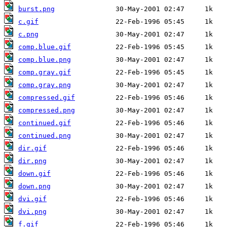
burst.png
c.gif
c.png
comp.blue.gif
comp.blue.png
comp.gray.gif
comp.gray.png
compressed.gif
compressed.png
continued.gif
continued.png
dir.gif
dir.png
down.gif
down.png
dvi.gif
dvi.png
f.gif