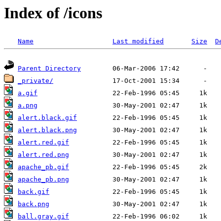
Index of /icons
Name
Last modified
Size
D
Parent Directory
_private/
a.gif
a.png
alert.black.gif
alert.black.png
alert.red.gif
alert.red.png
apache_pb.gif
apache_pb.png
back.gif
back.png
ball.gray.gif