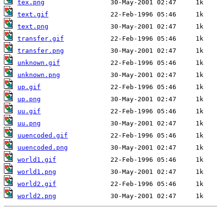
tex.png
text.gif
text.png
transfer.gif
transfer.png
unknown.gif
unknown.png
up.gif
up.png
uu.gif
uu.png
uuencoded.gif
uuencoded.png
world1.gif
world1.png
world2.gif
world2.png