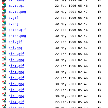
movie.gif
movie.png
p.gif
p.png
patch.gif
patch.png
pdf.gif
pdf.png
pie0.gif
pie0.png
pie1.gif
pie1.png
pie2.gif
pie2.png
pie3.gif
pie3.png
pie4.gif