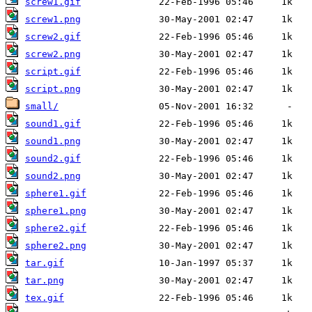
screw1.gif
screw1.png
screw2.gif
screw2.png
script.gif
script.png
small/
sound1.gif
sound1.png
sound2.gif
sound2.png
sphere1.gif
sphere1.png
sphere2.gif
sphere2.png
tar.gif
tar.png
tex.gif