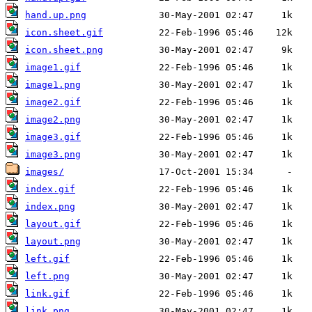
hand.up.png
icon.sheet.gif
icon.sheet.png
image1.gif
image1.png
image2.gif
image2.png
image3.gif
image3.png
images/
index.gif
index.png
layout.gif
layout.png
left.gif
left.png
link.gif
link.png