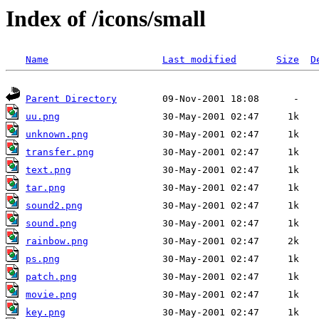
Index of /icons/small
Name
Last modified
Size
D
Parent Directory
uu.png
unknown.png
transfer.png
text.png
tar.png
sound2.png
sound.png
rainbow.png
ps.png
patch.png
movie.png
key.png