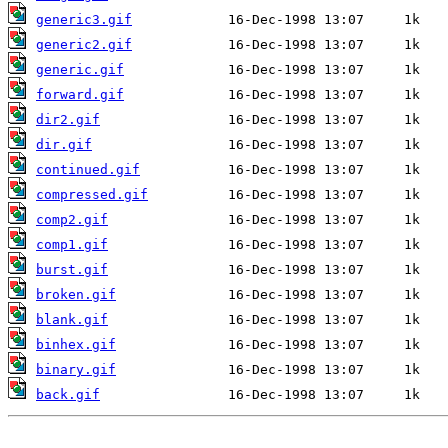
generic3.gif
generic2.gif
generic.gif
forward.gif
dir2.gif
dir.gif
continued.gif
compressed.gif
comp2.gif
comp1.gif
burst.gif
broken.gif
blank.gif
binhex.gif
binary.gif
back.gif