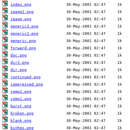
index.png
image2.png
image.png
generic3.png
generic2.png
generic.png
forward.png
doc.png
dir2.png
dir.png
continued.png
compressed.png
comp2.png
comp1.png
burst.png
broken.png
blank.png
binhex.png