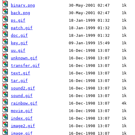
binary.png
back.png
ps.gif
patch.gif
doc.gif
key.gif
uu.gif
unknown.gif
transfer.gif
text.gif
tar.gif
sound2.gif
sound.gif
rainbow.gif
movie.gif
index.gif
image2.gif
image.gif