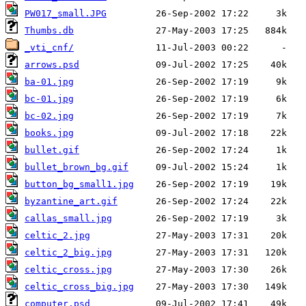
PW017_small.JPG
Thumbs.db
_vti_cnf/
arrows.psd
ba-01.jpg
bc-01.jpg
bc-02.jpg
books.jpg
bullet.gif
bullet_brown_bg.gif
button_bg_small1.jpg
byzantine_art.gif
callas_small.jpg
celtic_2.jpg
celtic_2_big.jpg
celtic_cross.jpg
celtic_cross_big.jpg
computer.psd