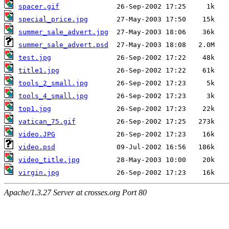
spacer.gif
special_price.jpg
summer_sale_advert.jpg
summer_sale_advert.psd
test.jpg
title1.jpg
tools_2_small.jpg
tools_4_small.jpg
top1.jpg
vatican_75.gif
video.JPG
video.psd
video_title.jpg
virgin.jpg
Apache/1.3.27 Server at crosses.org Port 80