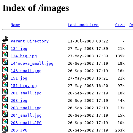
Index of /images
Name
Last modified
Size
D
Parent Directory
134.jpg
134_big.jpg
144nueva_small.jpg
146_small.jpg
151.jpg
151_big.jpg
201_small.jpg
203.jpg
203_small.jpg
204_small.jpg
205_small.JPG
206.JPG