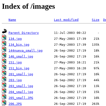
Index of /images
Name
Last modified
Size
D
Parent Directory
134.jpg
134_big.jpg
144nueva_small.jpg
146_small.jpg
151.jpg
151_big.jpg
201_small.jpg
203.jpg
203_small.jpg
204_small.jpg
205_small.JPG
206.JPG