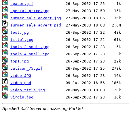
spacer.gif
special_price.jpg
summer_sale_advert.jpg
summer_sale_advert.psd
test.jpg
title1.jpg
tools_2_small.jpg
tools_4_small.jpg
top1.jpg
vatican_75.gif
video.JPG
video.psd
video_title.jpg
virgin.jpg
Apache/1.3.27 Server at crosses.org Port 80