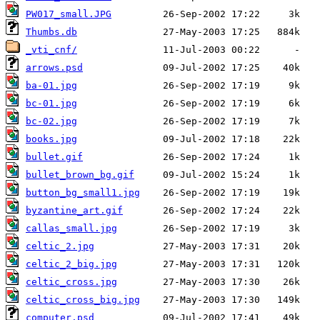
PW017_small.JPG
Thumbs.db
_vti_cnf/
arrows.psd
ba-01.jpg
bc-01.jpg
bc-02.jpg
books.jpg
bullet.gif
bullet_brown_bg.gif
button_bg_small1.jpg
byzantine_art.gif
callas_small.jpg
celtic_2.jpg
celtic_2_big.jpg
celtic_cross.jpg
celtic_cross_big.jpg
computer.psd