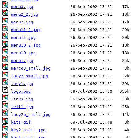
menu3.jpg
menu2_2.jpg
menu2.jpg
menu11_2.jpg
menu11.jpg
menu10_2.jpg
menu10.jpg
menu1.jpg
marco3_small.jpg
lucy2_small.jpg
lucy1.jpg
logo.psd
links.jpg
left1.jpg
lady2e_small.jpg
kits.gif
key2_small.jpg
key1_small.jpg