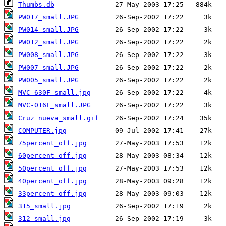
Thumbs.db
PW017_small.JPG
PW014_small.JPG
PW012_small.JPG
PW008_small.JPG
PW007_small.JPG
PW005_small.JPG
MVC-630F_small.jpg
MVC-016F_small.JPG
Cruz nueva_small.gif
COMPUTER.jpg
75percent_off.jpg
60percent_off.jpg
50percent_off.jpg
40percent_off.jpg
33percent_off.jpg
315_small.jpg
312_small.jpg