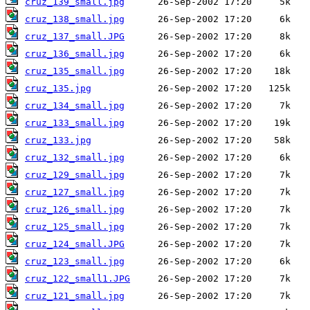
cruz_139_small.jpg
cruz_138_small.jpg
cruz_137_small.JPG
cruz_136_small.jpg
cruz_135_small.jpg
cruz_135.jpg
cruz_134_small.jpg
cruz_133_small.jpg
cruz_133.jpg
cruz_132_small.jpg
cruz_129_small.jpg
cruz_127_small.jpg
cruz_126_small.jpg
cruz_125_small.jpg
cruz_124_small.JPG
cruz_123_small.jpg
cruz_122_small1.JPG
cruz_121_small.jpg