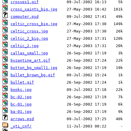
crosses1.gif
cross_saints_big.jpg
computer.psd
celtic_cross_big.jpg
celtic_cross.jpg
celtic_2_big.jpg
celtic_2.jpg
callas_small.jpg
byzantine_art.gif
button_bg_small1.jpg
bullet_brown_bg.gif
bullet.gif
books.jpg
bc-02.jpg
bc-01.jpg
ba-01.jpg
arrows.psd
_vti_cnf/