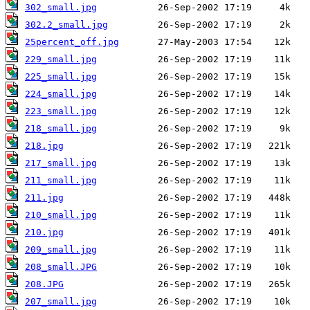
302_small.jpg
302.2_small.jpg
25percent_off.jpg
229_small.jpg
225_small.jpg
224_small.jpg
223_small.jpg
218_small.jpg
218.jpg
217_small.jpg
211_small.jpg
211.jpg
210_small.jpg
210.jpg
209_small.jpg
208_small.JPG
208.JPG
207_small.jpg