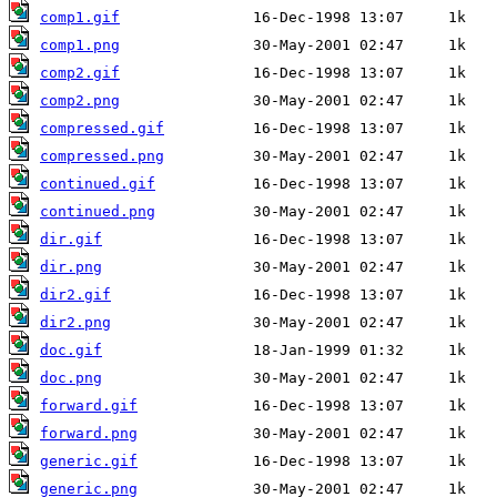
comp1.gif
comp1.png
comp2.gif
comp2.png
compressed.gif
compressed.png
continued.gif
continued.png
dir.gif
dir.png
dir2.gif
dir2.png
doc.gif
doc.png
forward.gif
forward.png
generic.gif
generic.png