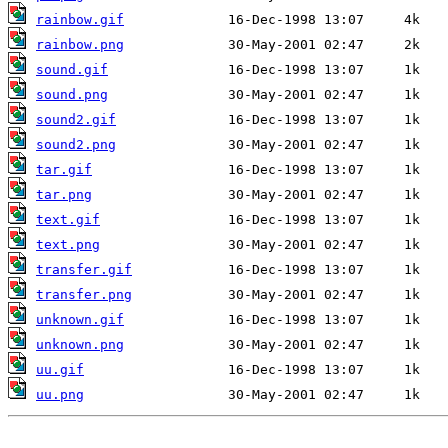
rainbow.gif
rainbow.png
sound.gif
sound.png
sound2.gif
sound2.png
tar.gif
tar.png
text.gif
text.png
transfer.gif
transfer.png
unknown.gif
unknown.png
uu.gif
uu.png