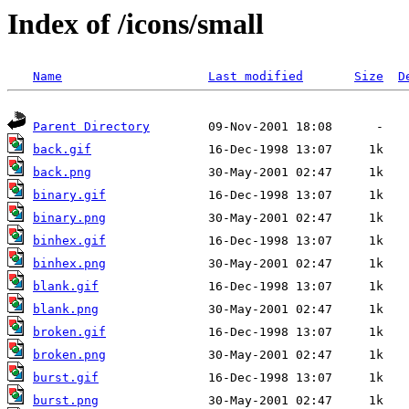
Index of /icons/small
Name
Last modified
Size
D
Parent Directory
back.gif
back.png
binary.gif
binary.png
binhex.gif
binhex.png
blank.gif
blank.png
broken.gif
broken.png
burst.gif
burst.png