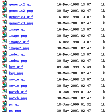
generic2.gif
generic2.png
generic3.gif
generic3.png
image.gif
image.png
image2.gif
image2.png
index.gif
index.png
key.gif
key.png
movie.gif
movie.png
patch.gif
patch.png
ps.gif
ps.png