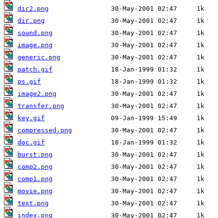
dir2.png
dir.png
sound.png
image.png
generic.png
patch.gif
ps.gif
image2.png
transfer.png
key.gif
compressed.png
doc.gif
burst.png
comp2.png
comp1.png
movie.png
text.png
index.png