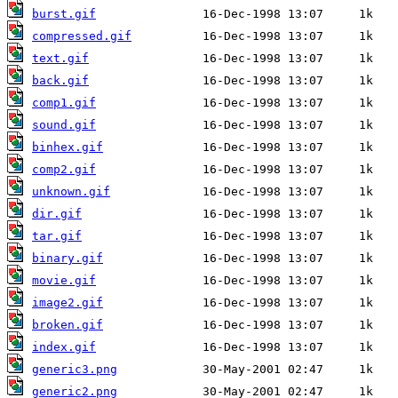
burst.gif
compressed.gif
text.gif
back.gif
comp1.gif
sound.gif
binhex.gif
comp2.gif
unknown.gif
dir.gif
tar.gif
binary.gif
movie.gif
image2.gif
broken.gif
index.gif
generic3.png
generic2.png