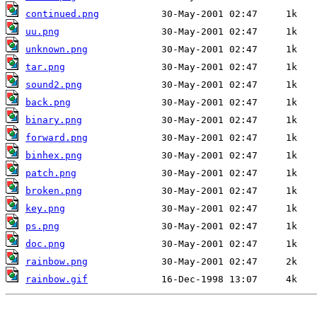
continued.png
uu.png
unknown.png
tar.png
sound2.png
back.png
binary.png
forward.png
binhex.png
patch.png
broken.png
key.png
ps.png
doc.png
rainbow.png
rainbow.gif