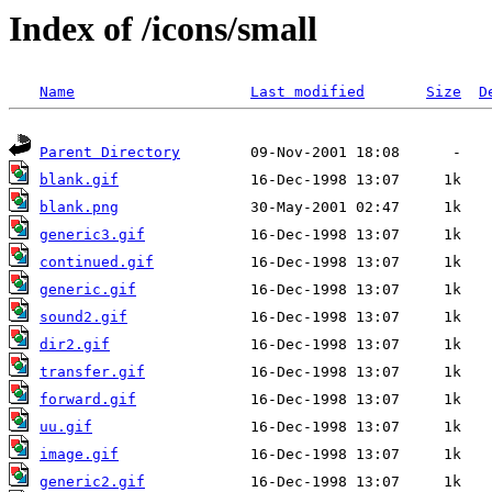
Index of /icons/small
Name
Last modified
Size
D
Parent Directory
blank.gif
blank.png
generic3.gif
continued.gif
generic.gif
sound2.gif
dir2.gif
transfer.gif
forward.gif
uu.gif
image.gif
generic2.gif