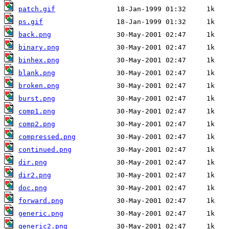
patch.gif
ps.gif
back.png
binary.png
binhex.png
blank.png
broken.png
burst.png
comp1.png
comp2.png
compressed.png
continued.png
dir.png
dir2.png
doc.png
forward.png
generic.png
generic2.png