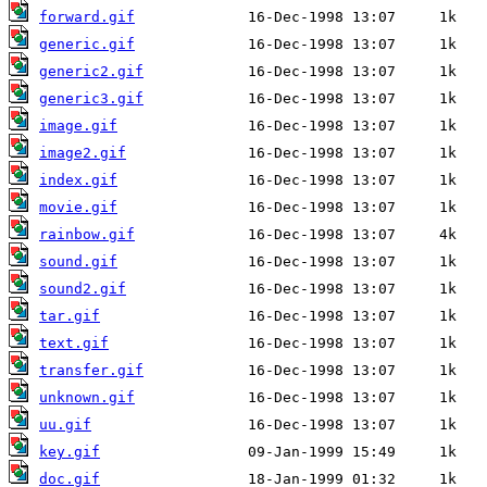
forward.gif
generic.gif
generic2.gif
generic3.gif
image.gif
image2.gif
index.gif
movie.gif
rainbow.gif
sound.gif
sound2.gif
tar.gif
text.gif
transfer.gif
unknown.gif
uu.gif
key.gif
doc.gif