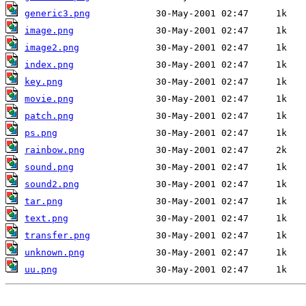
generic3.png
image.png
image2.png
index.png
key.png
movie.png
patch.png
ps.png
rainbow.png
sound.png
sound2.png
tar.png
text.png
transfer.png
unknown.png
uu.png