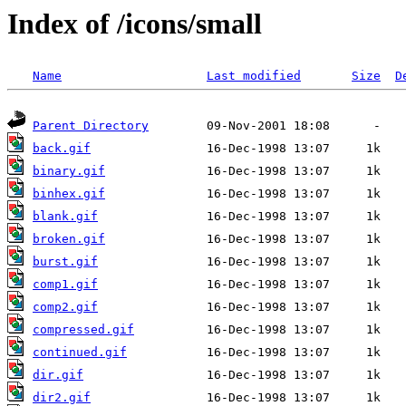
Index of /icons/small
Name
Last modified
Size
D
Parent Directory
back.gif
binary.gif
binhex.gif
blank.gif
broken.gif
burst.gif
comp1.gif
comp2.gif
compressed.gif
continued.gif
dir.gif
dir2.gif